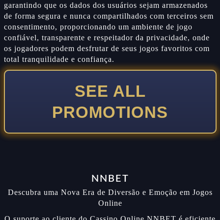
garantindo que os dados dos usuários sejam armazenados
de forma segura e nunca compartilhados com terceiros sem
consentimento, proporcionando um ambiente de jogo
confiável, transparente e respeitador da privacidade, onde
os jogadores podem desfrutar de seus jogos favoritos com
total tranquilidade e confiança.
SEE ALL
PROMOTIONS
NNBET
Descubra uma Nova Era de Diversão e Emoção em Jogos
Online
O suporte ao cliente do Cassino Online NNBET é eficiente