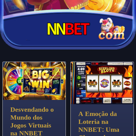
Desvendando o
A Emoção da
Mundo dos
Loteria na
Jogos Virtuais
NNBET: Uma
na NNBET