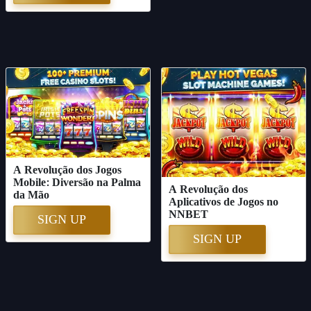
A Revolução dos Jogos
Mobile: Diversão na Palma
A Revolução dos
da Mão
Aplicativos de Jogos no
NNBET
SIGN UP
SIGN UP