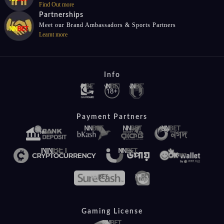
Find Out more
Partnerships
Meet our Brand Ambassadors & Sports Partners
Learnt more
Info
Payment Partners
Gaming License