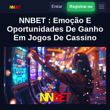
Entrar
Registrar-se
NNBET : Emoção E
Oportunidades De Ganho
Em Jogos De Cassino