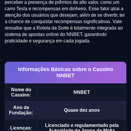
perceber a presença de prêmios de alto valor, como um
carro Tesla e recompensas em dinheiro. Esse fator atrai a
atenção dos usuários que desejam, além de se divertir, ter
a chance de conquistar recompensas significativas. Vale
ressaltar que a Roleta da Sorte é totalmente integrada ao
sistema de apostas online do NNBET, garantindo
praticidade e segurança em cada jogada.
Informações Básicas sobre o Cassino
NNBET
Nome do
NNBET
Cassino:
Ano de
Quase dez anos
Fundação:
Licenciado e regulamentado pela
Licenças:
Autoridade de Jogos de Malta