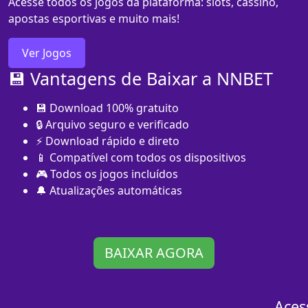
Acesse todos os jogos da plataforma: slots, cassino,
apostas esportivas e muito mais!
Ver Jogos
💾 Vantagens de Baixar a NNBET
💾 Download 100% gratuito
🔒 Arquivo seguro e verificado
⚡ Download rápido e direto
📱 Compatível com todos os dispositivos
🎮 Todos os jogos incluídos
🔔 Atualizações automáticas
BAIXAR AGORA
Aces