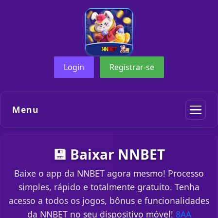
Login
Registrar-se
Menu
💾 Baixar NNBET
Baixe o app da NNBET agora mesmo! Processo
simples, rápido e totalmente gratuito. Tenha
acesso a todos os jogos, bônus e funcionalidades
da NNBET no seu dispositivo móvel!
8AA