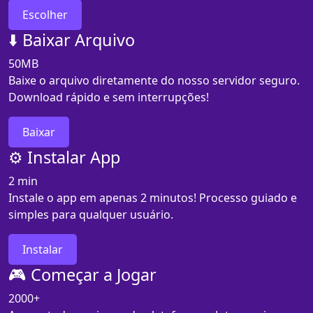
Escolher
⬇️ Baixar Arquivo
50MB
Baixe o arquivo diretamente do nosso servidor seguro.
Download rápido e sem interrupções!
Baixar
⚙️ Instalar App
2 min
Instale o app em apenas 2 minutos! Processo guiado e
simples para qualquer usuário.
Instalar
🎮 Começar a Jogar
2000+