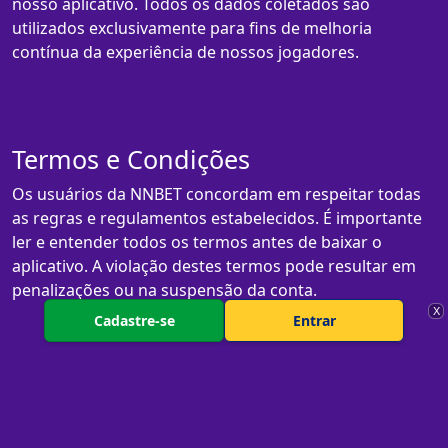
nosso aplicativo. Todos os dados coletados são
utilizados exclusivamente para fins de melhoria
contínua da experiência de nossos jogadores.
Termos e Condições
Os usuários da NNBET concordam em respeitar todas
as regras e regulamentos estabelecidos. É importante
ler e entender todos os termos antes de baixar o
aplicativo. A violação destes termos pode resultar em
penalizações ou na suspensão da conta.
X
Cadastre-se
Entrar