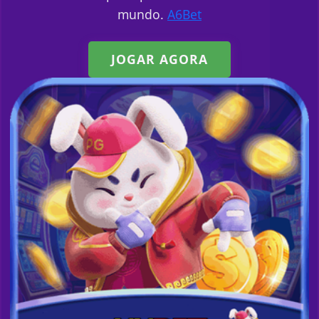
mundo.
A6Bet
JOGAR AGORA