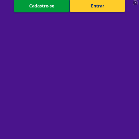
X
Cadastre-se
Entrar