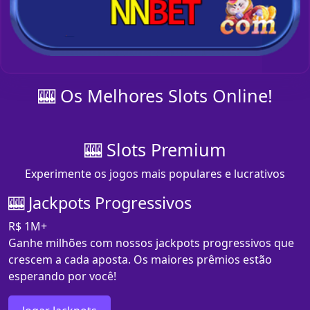
🎰 Os Melhores Slots Online!
🎰 Slots Premium
Experimente os jogos mais populares e lucrativos
🎰 Jackpots Progressivos
R$ 1M+
Ganhe milhões com nossos jackpots progressivos que
crescem a cada aposta. Os maiores prêmios estão
esperando por você!