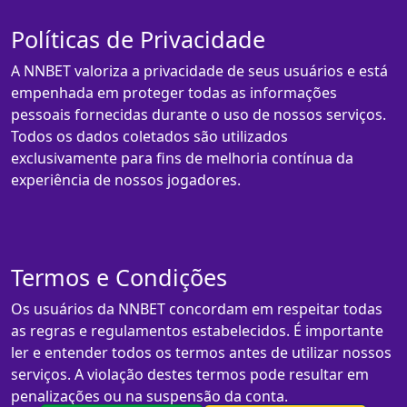
Políticas de Privacidade
A NNBET valoriza a privacidade de seus usuários e está
empenhada em proteger todas as informações
pessoais fornecidas durante o uso de nossos serviços.
Todos os dados coletados são utilizados
exclusivamente para fins de melhoria contínua da
experiência de nossos jogadores.
Termos e Condições
Os usuários da NNBET concordam em respeitar todas
as regras e regulamentos estabelecidos. É importante
ler e entender todos os termos antes de utilizar nossos
serviços. A violação destes termos pode resultar em
penalizações ou na suspensão da conta.