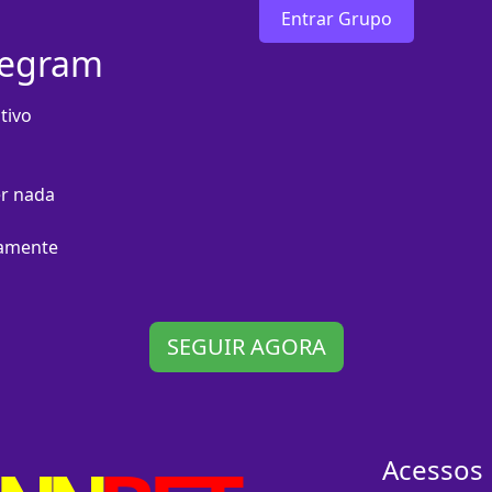
Entrar Grupo
legram
tivo
er nada
camente
SEGUIR AGORA
Acessos