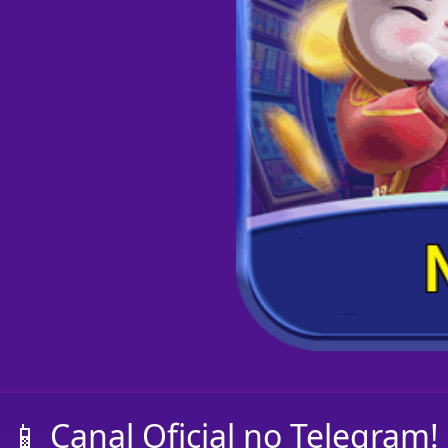
📱 Canal Oficial no Telegram!