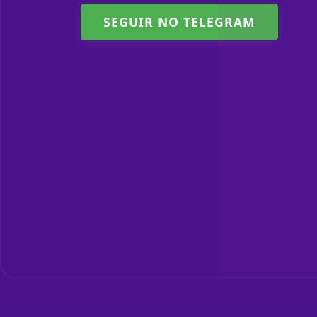
SEGUIR NO TELEGRAM