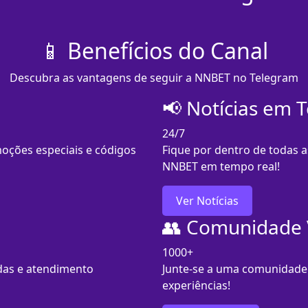
📱 Benefícios do Canal
Descubra as vantagens de seguir a NNBET no Telegram
📢 Notícias em 
24/7
oções especiais e códigos
Fique por dentro de todas 
NNBET em tempo real!
Ver Notícias
👥 Comunidade 
1000+
idas e atendimento
Junte-se a uma comunidade 
experiências!